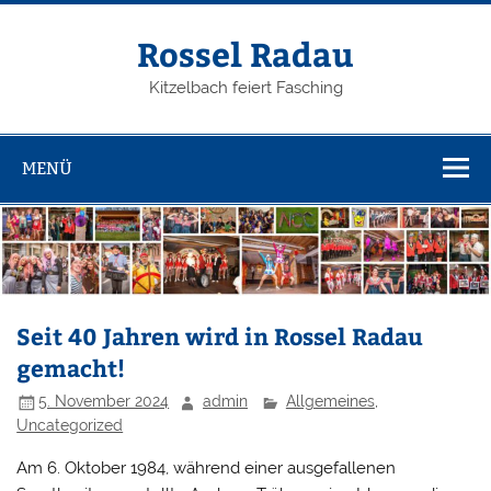
Zum
Inhalt
springen
Rossel Radau
Kitzelbach feiert Fasching
MENÜ
Seit 40 Jahren wird in Rossel Radau
gemacht!
5. November 2024
admin
Allgemeines
,
Uncategorized
Am 6. Oktober 1984, während einer ausgefallenen