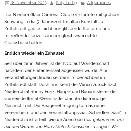
18. November 2025
Katy Lüttig
Allgemeines
Der Niederroßlaer Carneval Club e.V. startete mit großem
Schwung in die 5. Jahreszeit. Im alten Kuhstall zu
Zottelstedt gab es nicht nur glitzernde Kostüme und
mitreißende Tänze, sondern gleich zwei echte
Glücksbotschaften:
Endlich wieder ein Zuhause!
Seit über zehn Jahren ist der NCC auf Wanderschaft,
nachdem der Elefantensaal abgerissen wurde. Alle
Veranstaltungen finden seitdem im benachbarten
Zottelstedt statt. Doch nun kehrt der Verein zurück nach
Niederroßla! Ronny Funk, Haupt- und Bauamtsleiter der
Gemeinde Ilmtal-Weinstraße, brachte die freudige
Nachricht mit: Die Baugenehmigung für das neue
Vereinsheim und den Veranstaltungssaal „Schindlers Saal“ in
Niederroßla ist erteilt. „
Heute Abend sind wir gekommen, um
mit den Worten von Hans-Dietrich Genscher zu sagen: `Wir