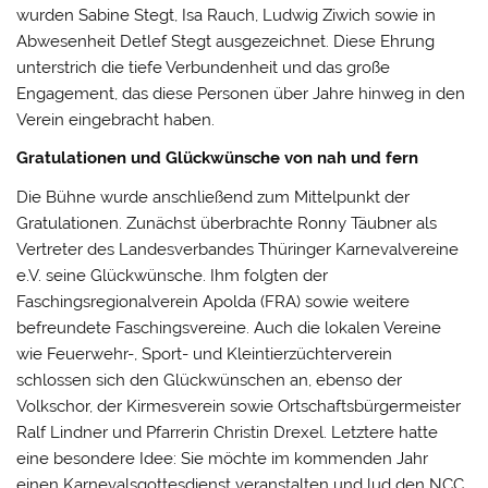
wurden Sabine Stegt, Isa Rauch, Ludwig Ziwich sowie in
Abwesenheit Detlef Stegt ausgezeichnet. Diese Ehrung
unterstrich die tiefe Verbundenheit und das große
Engagement, das diese Personen über Jahre hinweg in den
Verein eingebracht haben.
Gratulationen und Glückwünsche von nah und fern
Die Bühne wurde anschließend zum Mittelpunkt der
Gratulationen. Zunächst überbrachte Ronny Täubner als
Vertreter des Landesverbandes Thüringer Karnevalvereine
e.V. seine Glückwünsche. Ihm folgten der
Faschingsregionalverein Apolda (FRA) sowie weitere
befreundete Faschingsvereine. Auch die lokalen Vereine
wie Feuerwehr-, Sport- und Kleintierzüchterverein
schlossen sich den Glückwünschen an, ebenso der
Volkschor, der Kirmesverein sowie Ortschaftsbürgermeister
Ralf Lindner und Pfarrerin Christin Drexel. Letztere hatte
eine besondere Idee: Sie möchte im kommenden Jahr
einen Karnevalsgottesdienst veranstalten und lud den NCC