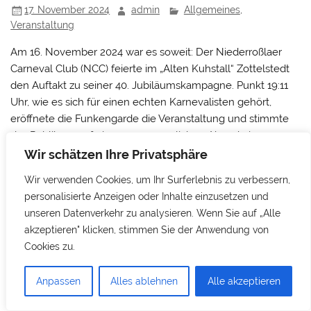
17. November 2024
admin
Allgemeines
,
Veranstaltung
Am 16. November 2024 war es soweit: Der Niederroßlaer
Carneval Club (NCC) feierte im „Alten Kuhstall“ Zottelstedt
den Auftakt zu seiner 40. Jubiläumskampagne. Punkt 19:11
Uhr, wie es sich für einen echten Karnevalisten gehört,
eröffnete die Funkengarde die Veranstaltung und stimmte
das Publikum auf einen unvergesslichen Abend ein.
Wir schätzen Ihre Privatsphäre
Bürgermeister überreicht symbolischen Schlüssel
Wir verwenden Cookies, um Ihr Surferlebnis zu verbessern,
Bürgermeister Ralf Lindner übernahm die offizielle
personalisierte Anzeigen oder Inhalte einzusetzen und
Schlüsselübergabe und hielt eine humorvolle, gereimte
unseren Datenverkehr zu analysieren. Wenn Sie auf „Alle
Rede, die die Hoffnung auf eine baldige Rückkehr des NCC
akzeptieren" klicken, stimmen Sie der Anwendung von
nach Niederroßla weckte. Ein besonderer Moment war die
Cookies zu.
Aufnahme von Michael Phlippeau in den Elferrat, dessen
Tochter Eva ihm die Amtskette überreichte.
Anpassen
Alles ablehnen
Alle akzeptieren
Weinfeen und Weinprinzessin sorgen für Lacher