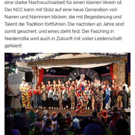
eine starke Nachwuchsarbeit für einen kleinen Verein ist.
Der NCC kann mit Stolz auf eine neue Generation von
Narren und Närrinnen blicken, die mit Begeisterung und
Talent die Tradition fortführen. Die nächsten 40 Jahre sind
somit gesichert, und eines steht fest: Der Fasching in
Niederroßla wird auch in Zukunft mit voller Leidenschaft
gefeiert!